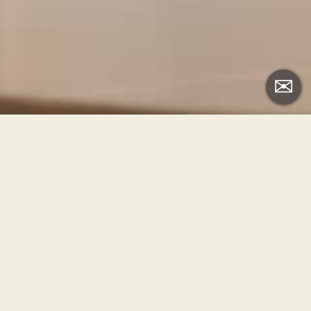
Hotel Terme Apollo
Via. S. PIO X , 4
35036 Montegrotto Terme (PD-Italy)
Tel. +39 049 8911677
Fax +39 049 8910287