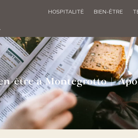
HOSPITALITÈ
BIEN-ÊTRE
T
ien-être à Montegrotto | Apo