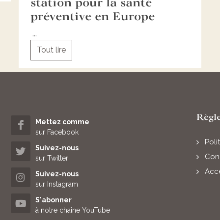
station pour la santé
préventive en Europe
...
Tout lire
Règl
Mettez comme
sur Facebook
Poli
Suivez-nous
Cond
sur Twitter
Acce
Suivez-nous
sur Instagram
S'abonner
à notre chaîne YouTube