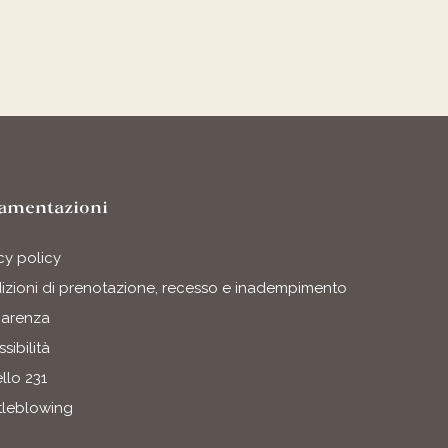
amentazioni
cy policy
zioni di prenotazione, recesso e inadempimento
parenza
sibilità
llo 231
tleblowing