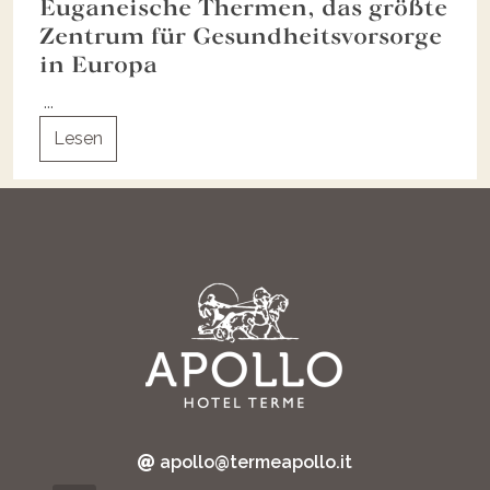
Euganeische Thermen, das größte
Zentrum für Gesundheitsvorsorge
in Europa
...
Lesen
apollo@termeapollo.it